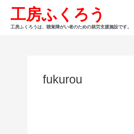
内
工房ふくろう
容
を
工房ふくろうは、聴覚障がい者のための就労支援施設です。
ス
キ
ッ
プ
fukurou