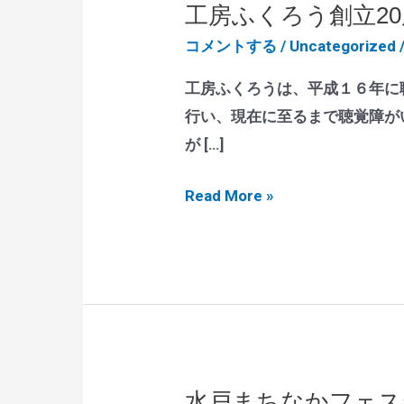
工房ふくろう創立2
コメントする
/
Uncategorized
工房ふくろうは、平成１６年に
行い、現在に至るまで聴覚障が
が […]
工
Read More »
房
ふ
く
ろ
う
創
立
水戸まちなかフェス