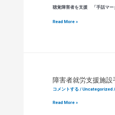
た
ィ
聴覚障害者を支援 「手話マー
バ
「耳
Read More »
ル
マ
に
ー
出
ク」
店
「手
し
話
ま
マ
し
ー
た！
障害者就労支援施設
ク」
コメントする
/
Uncategorized
「筆
談
障
Read More »
マ
害