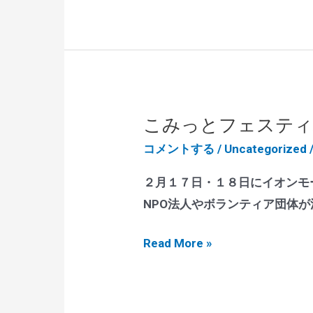
ー
者
ク」
就
製
労
造
支
販
援
売
施
こみっとフェスティ
開
設
コメントする
/
Uncategorized
始
手
し
づ
２月１７日・１８日にイオンモ
ま
く
NPO法人やボランティア団体
し
り
こ
た！
Read More »
製
み
品
っ
販
と
売