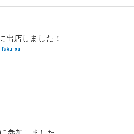
に出店しました！
/
fukurou
に参加しました