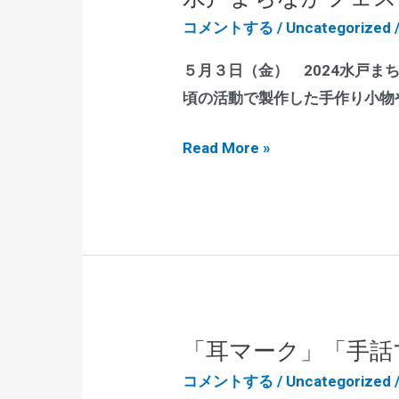
20
コメントする
/
Uncategorized
周
年
５月３日（金） 2024水戸
記
頃の活動で製作した手作り小物
念
水
Read More »
祝
戸
賀
ま
会
ち
を
な
開
か
催
フ
し
ェ
ま
「耳マーク」「手話
ス
し
コメントする
/
Uncategorized
テ