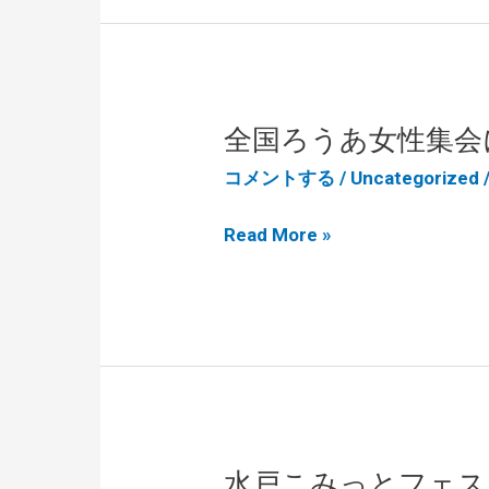
フ
会
ェ
に
ス
出
テ
店
全国ろうあ女性集会
ィ
し
コメントする
/
Uncategorized
バ
ま
ル
全
し
Read More »
2024
国
た
に
ろ
参
う
加
あ
し
女
ま
性
た！
集
水戸こみっとフェス