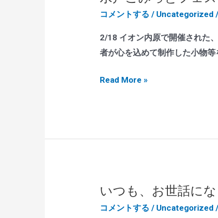
会
コメントする
/
Uncategorized
に
出
2/18 イオン内原で開催さ
店
者が心を込めて制作した小物等
し
水
Read More »
ま
戸
し
こ
た！
み
っ
と
フ
ェ
いつも、お世話にな
ス
コメントする
/
Uncategorized
に