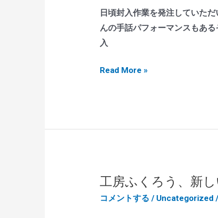
参
日頃封入作業を発注していただ
加
んの手話パフォーマンスもある
し
入
ま
い
Read More »
し
つ
た
も、
お
世
話
に
な
工房ふくろう、新し
っ
コメントする
/
Uncategorized
て